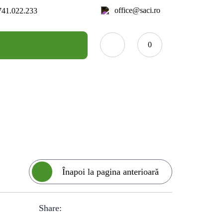
office@saci.ro
741.022.233
0
Înapoi la pagina anterioară
Share: