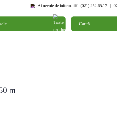
Ai nevoie de informatii?
(021) 252.65.17
|
0
sele
AGROTEXTIL
 50 m