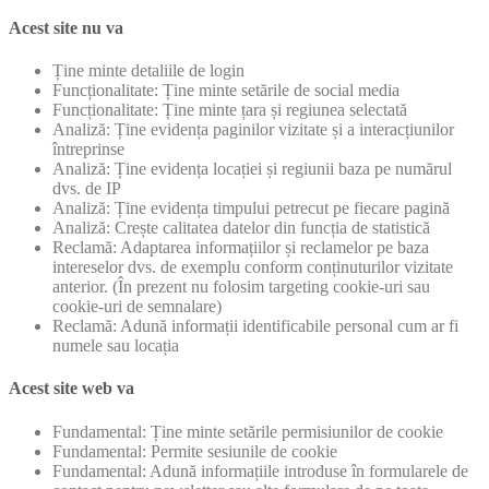
Acest site nu va
Ține minte detaliile de login
Funcționalitate: Ține minte setările de social media
Funcționalitate: Ține minte țara și regiunea selectată
Analiză: Ține evidența paginilor vizitate și a interacțiunilor
întreprinse
Analiză: Ține evidența locației și regiunii baza pe numărul
dvs. de IP
Analiză: Ține evidența timpului petrecut pe fiecare pagină
Analiză: Crește calitatea datelor din funcția de statistică
Reclamă: Adaptarea informațiilor și reclamelor pe baza
intereselor dvs. de exemplu conform conținuturilor vizitate
anterior. (În prezent nu folosim targeting cookie-uri sau
cookie-uri de semnalare)
Reclamă: Adună informații identificabile personal cum ar fi
numele sau locația
Acest site web va
Fundamental: Ține minte setările permisiunilor de cookie
Fundamental: Permite sesiunile de cookie
Fundamental: Adună informațiile introduse în formularele de