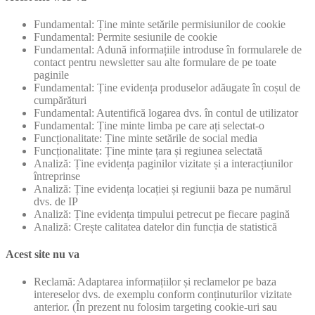
Fundamental: Ține minte setările permisiunilor de cookie
Fundamental: Permite sesiunile de cookie
Fundamental: Adună informațiile introduse în formularele de
contact pentru newsletter sau alte formulare de pe toate
paginile
Fundamental: Ține evidența produselor adăugate în coșul de
cumpărături
Fundamental: Autentifică logarea dvs. în contul de utilizator
Fundamental: Ține minte limba pe care ați selectat-o
Funcționalitate: Ține minte setările de social media
Funcționalitate: Ține minte țara și regiunea selectată
Analiză: Ține evidența paginilor vizitate și a interacțiunilor
întreprinse
Analiză: Ține evidența locației și regiunii baza pe numărul
dvs. de IP
Analiză: Ține evidența timpului petrecut pe fiecare pagină
Analiză: Crește calitatea datelor din funcția de statistică
Acest site nu va
Reclamă: Adaptarea informațiilor și reclamelor pe baza
intereselor dvs. de exemplu conform conținuturilor vizitate
anterior. (În prezent nu folosim targeting cookie-uri sau