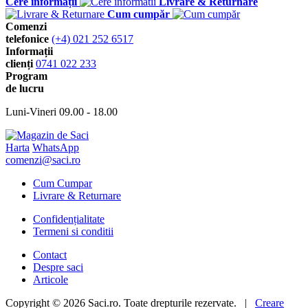
Cere informații
Livrare & Returnare
Cum cumpăr
Comenzi
telefonice
(+4) 021 252 6517
Informații
clienți
0741 022 233
Program
de lucru
Luni-Vineri 09.00 - 18.00
Harta
WhatsApp
comenzi@saci.ro
Cum Cumpar
Livrare & Returnare
Confidențialitate
Termeni si conditii
Contact
Despre saci
Articole
Copyright © 2026 Saci.ro. Toate drepturile rezervate. |
Creare