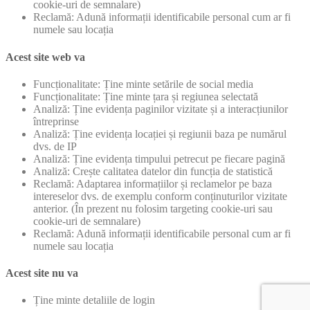
cookie-uri de semnalare)
Reclamă: Adună informații identificabile personal cum ar fi
numele sau locația
Acest site web va
Funcționalitate: Ține minte setările de social media
Funcționalitate: Ține minte țara și regiunea selectată
Analiză: Ține evidența paginilor vizitate și a interacțiunilor
întreprinse
Analiză: Ține evidența locației și regiunii baza pe numărul
dvs. de IP
Analiză: Ține evidența timpului petrecut pe fiecare pagină
Analiză: Crește calitatea datelor din funcția de statistică
Reclamă: Adaptarea informațiilor și reclamelor pe baza
intereselor dvs. de exemplu conform conținuturilor vizitate
anterior. (În prezent nu folosim targeting cookie-uri sau
cookie-uri de semnalare)
Reclamă: Adună informații identificabile personal cum ar fi
numele sau locația
Acest site nu va
Ține minte detaliile de login