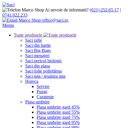
Ai nevoie de informatii?
(021) 252.65.17
|
0741.022.233
office@saci.ro
Meniu
Toate produsele
Saci rafie
Saci din hartie
Saci Big Bags
Saci menajeri
Saci pericol biologic
Saci din plasa
Saci folie polietilena
Saci iuta / tesatura iuta
Horeca
Servire
Pungi
Curatenie
Plasa umbrire
Plasa umbrire gard 45%
Plasa umbrire gard 55%
Plasa umbrire gard 75%
Plasa umbrire gard 95%
Plasa umbrire gard 98%