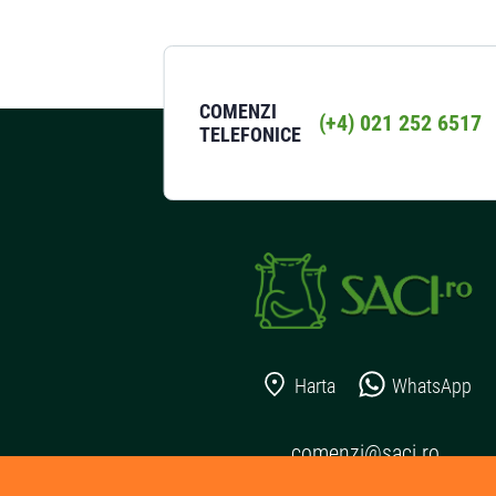
COMENZI
(+4) 021 252 6517
TELEFONICE
Harta
WhatsApp
comenzi@saci.ro