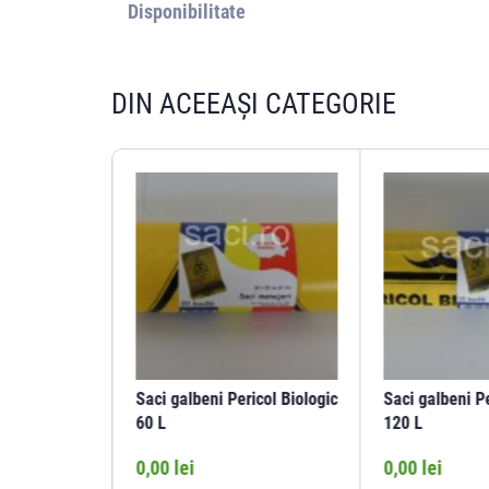
Disponibilitate
DIN ACEEAȘI CATEGORIE
icol Biologic
Saci galbeni Pericol Biologic
Saci galbeni Pe
60 L
120 L
0,00 lei
0,00 lei