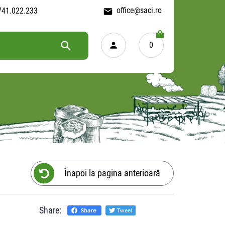
office@saci.ro
741.022.233
0
Înapoi la pagina anterioară
Share: