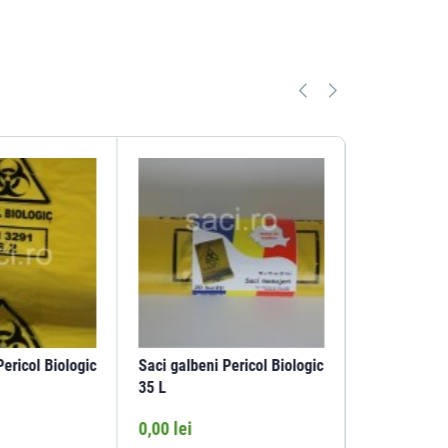
Pericol Biologic
Saci galbeni Pericol Biologic
Saci galbeni
35 L
60 L
0,00 lei
0,00 lei