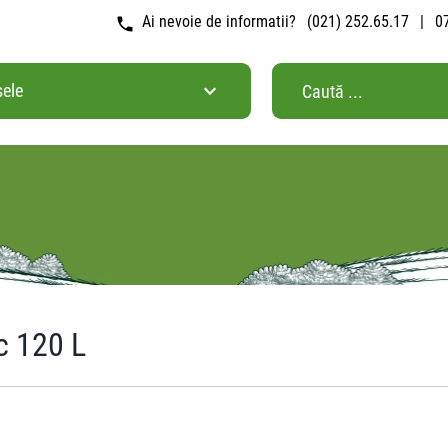
Ai nevoie de informatii?
(021) 252.65.17
|
0
sele
c 120 L