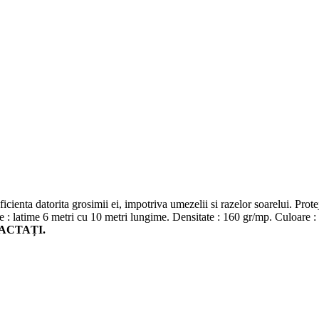
cienta datorita grosimii ei, impotriva umezelii si razelor soarelui. Protej
 : latime 6 metri cu 10 metri lungime. Densitate : 160 gr/mp. Culoare : g
ACTAȚI.