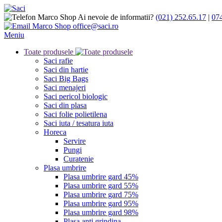
Ai nevoie de informatii?
(021) 252.65.17
|
07
office@saci.ro
Meniu
Toate produsele
Saci rafie
Saci din hartie
Saci Big Bags
Saci menajeri
Saci pericol biologic
Saci din plasa
Saci folie polietilena
Saci iuta / tesatura iuta
Horeca
Servire
Pungi
Curatenie
Plasa umbrire
Plasa umbrire gard 45%
Plasa umbrire gard 55%
Plasa umbrire gard 75%
Plasa umbrire gard 95%
Plasa umbrire gard 98%
Plasa anti grindina