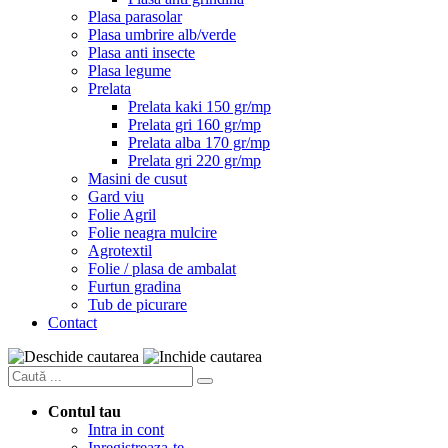
Plasa parasolar
Plasa umbrire alb/verde
Plasa anti insecte
Plasa legume
Prelata
Prelata kaki 150 gr/mp
Prelata gri 160 gr/mp
Prelata alba 170 gr/mp
Prelata gri 220 gr/mp
Masini de cusut
Gard viu
Folie Agril
Folie neagra mulcire
Agrotextil
Folie / plasa de ambalat
Furtun gradina
Tub de picurare
Contact
Contul tau
Intra in cont
Inregistreaza-te