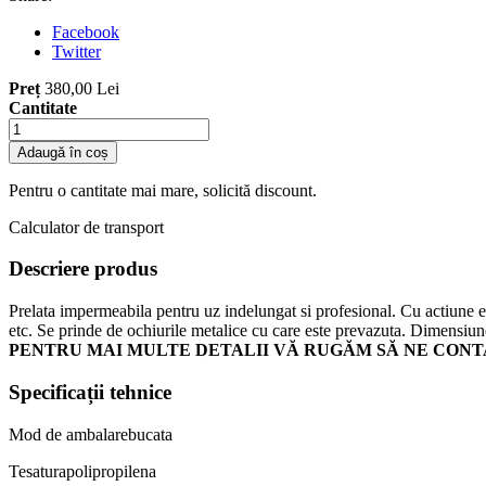
Facebook
Twitter
Preț
380,00 Lei
Cantitate
Adaugă în coș
Pentru o cantitate mai mare, solicită discount.
Calculator de transport
Descriere produs
Prelata impermeabila pentru uz indelungat si profesional. Cu actiune efi
etc. Se prinde de ochiurile metalice cu care este prevazuta. Dimensiune
PENTRU MAI MULTE DETALII VĂ RUGĂM SĂ NE CONT
Specificații tehnice
Mod de ambalare
bucata
Tesatura
polipropilena