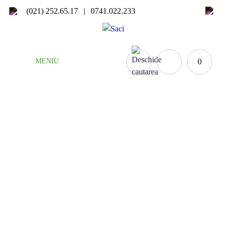
(021) 252.65.17
|
0741.022.233
MENIU
0
COMANDA PLASATA
Home
Home
Va aflati aici:
»
Comanda plasata